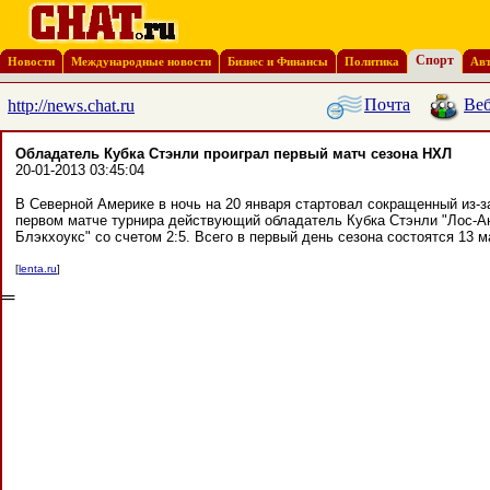
Спорт
Новости
Международные новости
Бизнес и Финансы
Политика
Ав
Почта
Веб
http://news.chat.ru
Обладатель Кубка Стэнли проиграл первый матч сезона НХЛ
20-01-2013 03:45:04
В Северной Америке в ночь на 20 января стартовал сокращенный из-з
первом матче турнира действующий обладатель Кубка Стэнли "Лос-Ан
Блэкхоукс" со счетом 2:5. Всего в первый день сезона состоятся 13 м
[
lenta.ru
]
═