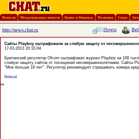
Новости
Международные новости
Бизнес и Финансы
Политика
Спорт
Авт
Почта
Веб
http://news.chat.ru
Сайты Playboy оштрафовали за слабую защиту от несовершеннол
17-01-2013 20:15:04
Британский регулятор Ofcom оштрафовал журнал Playboy на 100 тыся
слабую защиту сайтов от посещения несовершеннолетними. Сайты Pla
"Мне больше 18 лет". Регулятор рекомендует спрашивать номера кред
[
lenta.ru
]
═