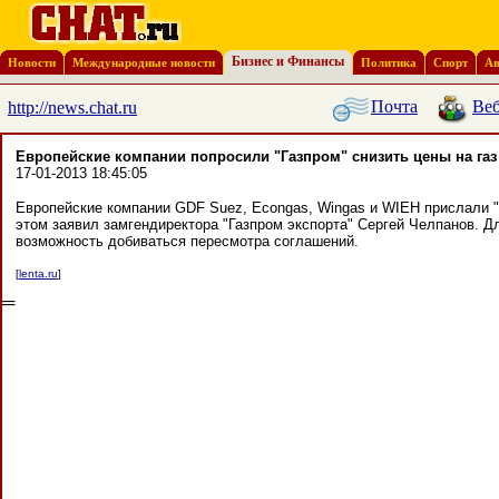
Бизнес и Финансы
Новости
Международные новости
Политика
Спорт
Ав
Почта
Веб
http://news.chat.ru
Европейские компании попросили "Газпром" снизить цены на газ
17-01-2013 18:45:05
Европейские компании GDF Suez, Econgas, Wingas и WIEH прислали "
этом заявил замгендиректора "Газпром экспорта" Сергей Челпанов. Д
возможность добиваться пересмотра соглашений.
[
lenta.ru
]
═