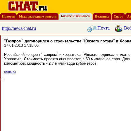
Бизнес и Финансы
Новости
Международные новости
Политика
Спорт
Ав
Почта
Веб
http://news.chat.ru
"Газпром" договорился о строительстве "Южного потока" в Хорв
17-01-2013 17:15:06
Российский концерн "Газпром" и хорватская Plinacro подписали план 
Хорватию. Стоимость проекта оценивается в 60 миллионов евро. Длин
километров, мощность - 2,7 миллиарда кубометров.
[
lenta.ru
]
═