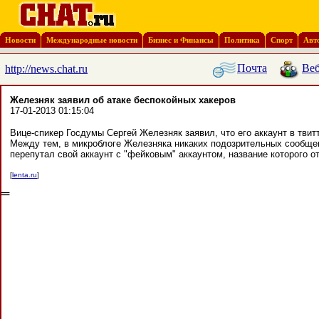
Новости
Международные новости
Бизнес и Финансы
Политика
Спорт
Авт
Почта
Веб
http://news.chat.ru
Железняк заявил об атаке беспокойных хакеров
17-01-2013 01:15:04
Вице-спикер Госдумы Сергей Железняк заявил, что его аккаунт в тви
Между тем, в микроблоге Железняка никаких подозрительных сообщен
перепутал свой аккаунт с "фейковым" аккаунтом, название которого о
[
lenta.ru
]
═