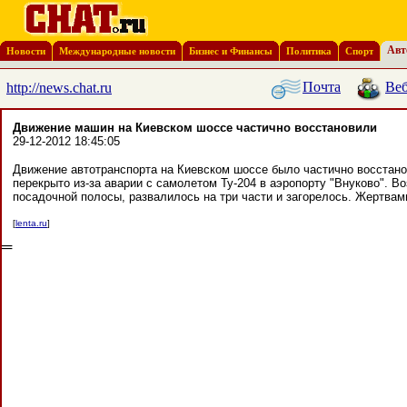
Авт
Новости
Международные новости
Бизнес и Финансы
Политика
Спорт
Почта
Веб
http://news.chat.ru
Движение машин на Киевском шоссе частично восстановили
29-12-2012 18:45:05
Движение автотранспорта на Киевском шоссе было частично восстано
перекрыто из-за аварии с самолетом Ту-204 в аэропорту "Внуково". 
посадочной полосы, развалилось на три части и загорелось. Жертвам
[
lenta.ru
]
═