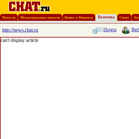
Политика
Новости
Международные новости
Бизнес и Финансы
Спорт
Ав
Почта
Веб
http://news.chat.ru
can't display acticle