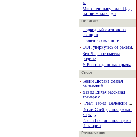
за
...
Москвичи нарушили ПДД
на три миллиарда
...
Политика
Подводный охотник на
женщин
...
Политисключенные
...
ООН увернулась от ракеты
...
Бен Ладен отомстил
родине
...
У России длинные крылья
...
Спорт
Кевин Дюрант смазал
решающий
...
Давид Вилья рассказал
тренеру о
...
"Реал" забил "Валенсии"
...
Весли Снейдер продолжит
карьеру
...
Елена Веснина проиграла
Виктории
...
Развлечения