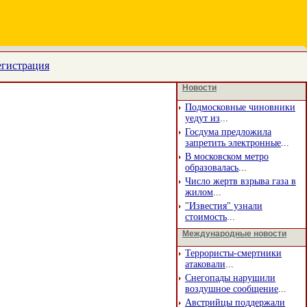
егистрация
Новости
Подмосковные чиновники
уедут из
...
Госдума предложила
запретить электронные
...
В московском метро
образовалась
...
Число жертв взрыва газа в
жилом
...
"Известия" узнали
стоимость
...
Международные новости
Террористы-смертники
атаковали
...
Снегопады нарушили
воздушное сообщение
...
Австрийцы поддержали