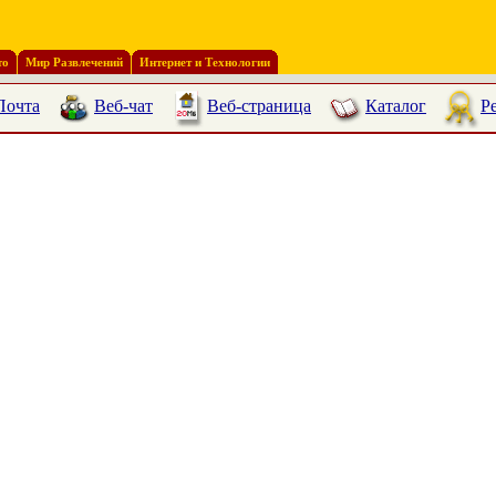
то
Мир Развлечений
Интернет и Технологии
Почта
Веб-чат
Веб-страница
Каталог
Р