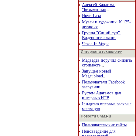
Алексей Каллима.
"Безымянная
...
Ночи Газа
...
Музей и художник. К 125-
летию со
...
Группа "Синий суп".
Видеоинсталляция
...
Чехов In Vogue
...
Интернет и технологии
Медведев поручил снизить
стоимость
...
Запущен новый
Megaupload
...
Пользователи Facebook
загрузили
...
Рустем Адагамов дал
интервью НТВ
...
Instagram впервые раскрыл
месячную
...
Новости Chat.Ru
Пользовательские сайты
...
Нововведение для