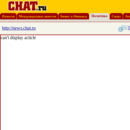
Политика
Новости
Международные новости
Бизнес и Финансы
Спорт
Ав
http://news.chat.ru
can't display acticle