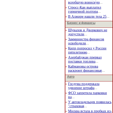
всеобщую воинскую
...
Стросс-Кан выплатил
горничной полтора
...
В Алжире нашли тела 25
...
Бизнес и финансы
Шувалов и Дворкович не
допустили
...
Замминистра финансов
освободили
...
Кипр попросил у России
пятилетнюю
...
Азербайджан прервал
поставки топлива
...
Каймановы острова
раскроют финансовые
...
Авто
Госдума поддержала
удвоение штрафа
...
ФСО запретила парковки
на
...
У автовладельцев появилась
"страховая
...
Москва встала в пробках из-