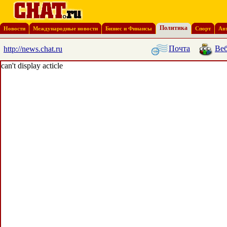
Политика
Новости
Международные новости
Бизнес и Финансы
Спорт
Ав
Почта
Веб
http://news.chat.ru
can't display acticle